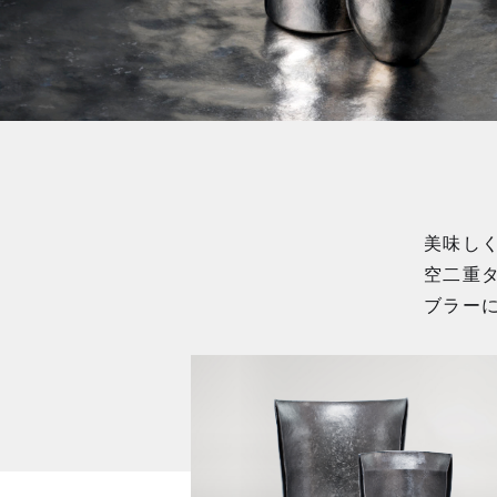
美味し
空二重
ブラー