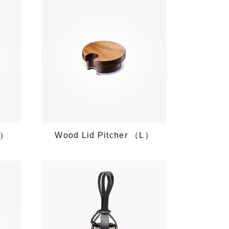
Wood Lid Pitcher （L）
S）