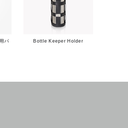
Bottle Keeper Holder
L）用パ