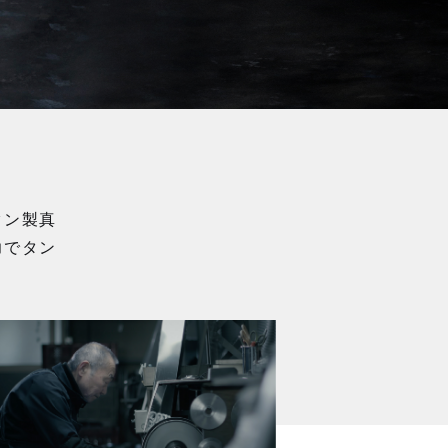
タン製真
力でタン