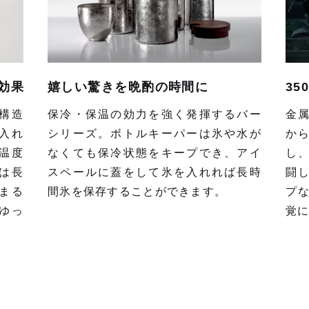
効果
3
嬉しい驚きを晩酌の時間に
構造
金
保冷・保温の効力を強く発揮するバー
入れ
か
シリーズ。ボトルキーパーは氷や水が
温度
し
なくても保冷状態をキープでき、アイ
は長
闘
スペールに蓋をして氷を入れれば長時
まる
プ
間氷を保存することができます。
ゆっ
覚