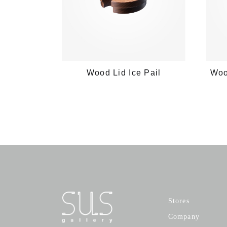
Wood Lid Ice Pail
Woo
Stores
Company