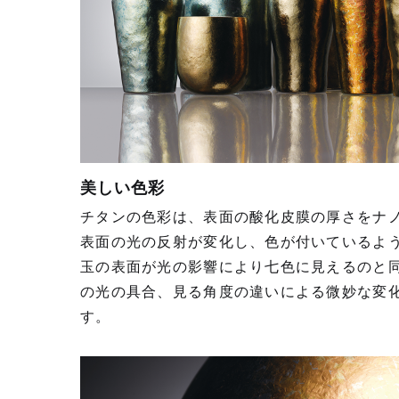
美しい色彩
チタンの⾊彩は、表⾯の酸化⽪膜の厚さをナ
表⾯の光の反射が変化し、⾊が付いているよ
⽟の表⾯が光の影響により七⾊に⾒えるのと
の光の具合、⾒る⾓度の違いによる微妙な変
す。