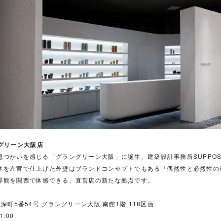
ラングリーン大阪店
づかいを感じる「グラングリーン大阪」に誕生。建築設計事務所SUPPOSE DE
体を左官で仕上げた外壁はブランドコンセプトでもある「偶然性と必然性の
界観を関西で体感できる、直営店の新たな拠点です。
深町5番54号 グラングリーン大阪 南館1階 118区画
:00