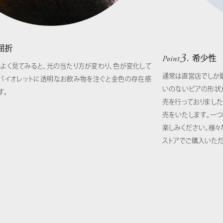
屈折
3.
希少性
Point
よく見てみると、
光の当たり方が変わり、色が変化して
通常は直営店でしか
バイオレットに透明なお飲み物を注ぐと
金色の存在感
いのないビアの形状
す。
売を行っておりました
売をいたします。
一つ
楽しみください。
様々
ストアで
ご購入いた