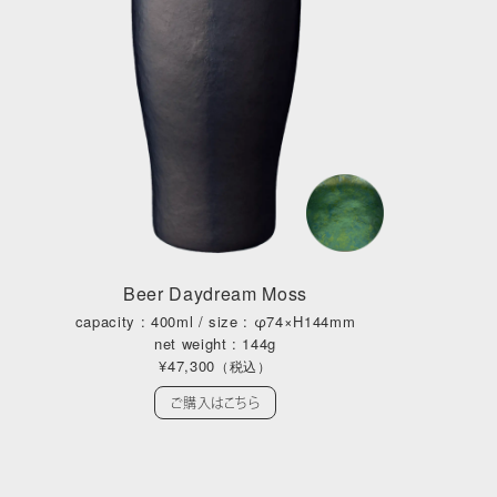
Beer Daydream Moss
capacity : 400ml / size : φ74×H144mm
net weight : 144g
¥47,300
（税込）
ご購入はこちら