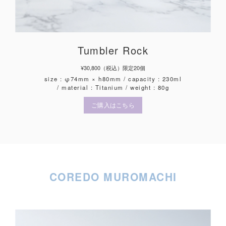
Tumbler Rock
¥30,800（税込）限定20個
size : φ74mm × h80mm / capacity : 230ml
/ material : Titanium / weight : 80g
ご購入はこちら
COREDO MUROMACHI