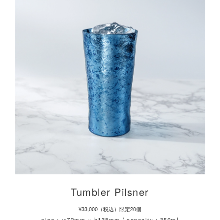
Tumbler Pilsner
¥33,000（税込）限定20個
size : φ72mm × h138mm / capacity : 350ml